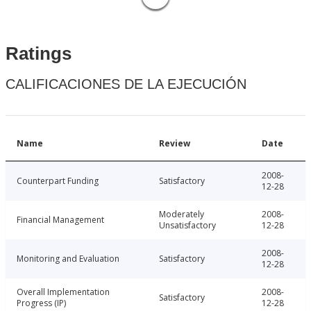
Ratings
CALIFICACIONES DE LA EJECUCIÓN
Name
Review
Date
2008-
Counterpart Funding
Satisfactory
12-28
Moderately
2008-
Financial Management
Unsatisfactory
12-28
2008-
Monitoring and Evaluation
Satisfactory
12-28
Overall Implementation
2008-
Satisfactory
Progress (IP)
12-28