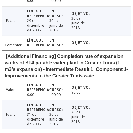
0.00
100.00
30 de
Fecha
29 de
30 de
junio de
diciembre
junio de
2018
de 2006
2018
Comentar
[Additional Financing] Completion rate of expansion
works of ST4 potable water plant in Greater Tunis (1
m3/s expansion) - Intermediate Result 1: Component 1-
Improvements to the Greater Tunis wate
Valor
90.00
0.00
100.00
30 de
Fecha
31 de
30 de
junio de
diciembre
junio de
2018
de 2006
2018