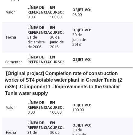
Valor
98.00
0.00
100.00
30 de
Fecha
31 de
30 de
junio de
diciembre
junio de
2018
de 2006
2018
Comentar
[Original project] Completion rate of construction
works of ST4 potable water plant in Greater Tunis (2
m3/s): Component 1 - Improvements to the Greater
Tunis water supply
Valor
100.00
0.00
100.00
30 de
Fecha
31 de
30 de
junio de