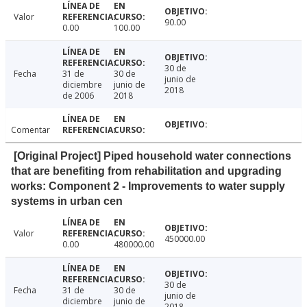
Valor
90.00
0.00
100.00
30 de
Fecha
31 de
30 de
junio de
diciembre
junio de
2018
de 2006
2018
Comentar
[Original Project] Piped household water connections
that are benefiting from rehabilitation and upgrading
works: Component 2 - Improvements to water supply
systems in urban cen
Valor
450000.00
0.00
480000.00
30 de
Fecha
31 de
30 de
junio de
diciembre
junio de
2018