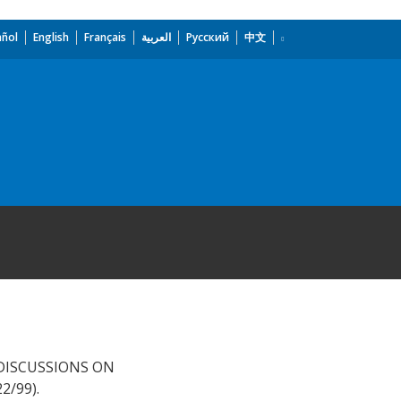
añol
English
Français
العربية
Русский
中文
 DISCUSSIONS ON
/99).