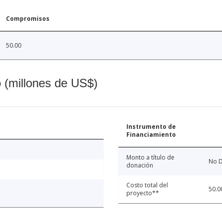
Compromisos
50.00
o (millones de US$)
Instrumento de
Financiamiento
Monto a título de
No D
donación
Costo total del
50.0
proyecto**