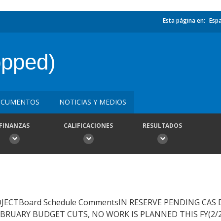
Esta página en:
Esp
opped)
CUMENTOS
NOTICIAS Y MEDIOS
FINANZAS
CALIFICACIONES
RESULTADOS
OJECTBoard Schedule CommentsIN RESERVE PENDING CAS
BRUARY BUDGET CUTS, NO WORK IS PLANNED THIS FY(2/22