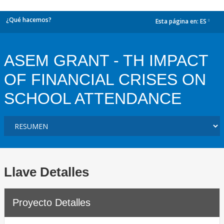
¿Qué hacemos?
Esta página en:
ES
dropdown
ASEM GRANT - TH IMPACT
OF FINANCIAL CRISES ON
SCHOOL ATTENDANCE
Llave Detalles
Proyecto Detalles