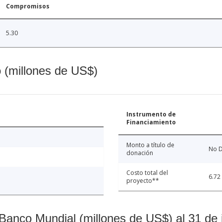
Compromisos
5.30
o (millones de US$)
Instrumento de
Financiamiento
Monto a título de
No D
donación
Costo total del
6.72
proyecto**
Banco Mundial (millones de US$) al 31 de 