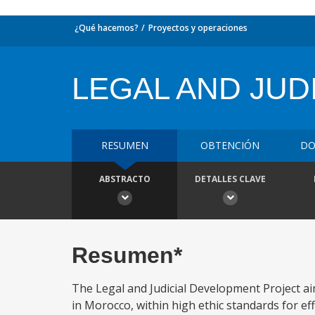
¿Qué hacemos?
Proyectos y operaciones
LEGAL AND JUD
RESUMEN
OBTENCIÓN
DO
ABSTRACTO
DETALLES CLAVE
Resumen*
The Legal and Judicial Development Project ai
in Morocco, within high ethic standards for eff