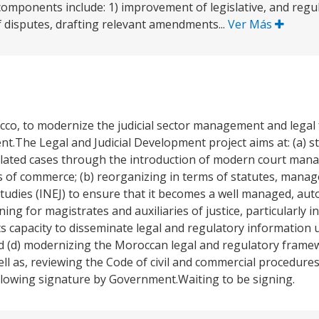
 components include: 1) improvement of legislative, and reg
f disputes, drafting relevant amendments...
Ver Más
co, to modernize the judicial sector management and legal
ent.The Legal and Judicial Development project aims at: (a) 
 related cases through the introduction of modern court man
es of commerce; (b) reorganizing in terms of statutes, mana
l Studies (INEJ) to ensure that it becomes a well managed, a
ing for magistrates and auxiliaries of justice, particularly i
s capacity to disseminate legal and regulatory information u
 and (d) modernizing the Moroccan legal and regulatory frame
ell as, reviewing the Code of civil and commercial procedure
ollowing signature by Government.Waiting to be signing.