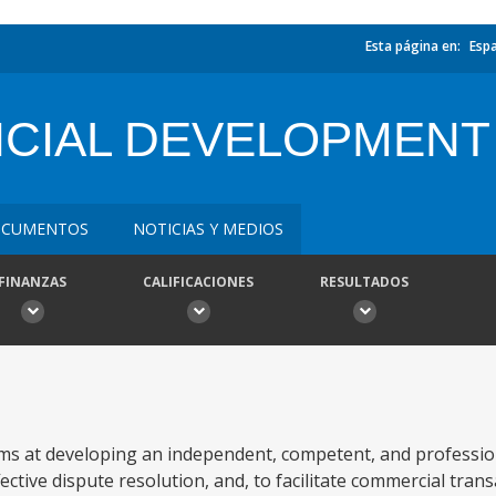
Esta página en:
Esp
ICIAL DEVELOPMENT
CUMENTOS
NOTICIAS Y MEDIOS
FINANZAS
CALIFICACIONES
RESULTADOS
ms at developing an independent, competent, and profession
ective dispute resolution, and, to facilitate commercial trans