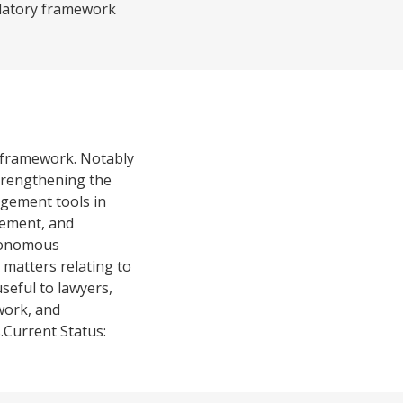
ulatory framework
 framework. Notably
strengthening the
agement tools in
gement, and
utonomous
n matters relating to
seful to lawyers,
work, and
s.Current Status: