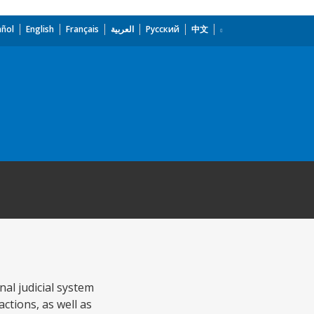
añol
English
Français
العربية
Русский
中文
al judicial system
actions, as well as