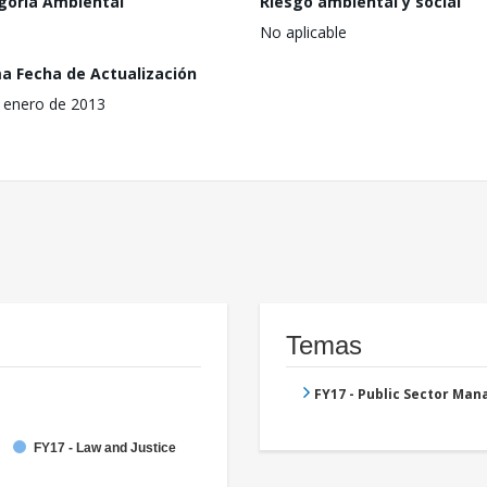
goría Ambiental
Riesgo ambiental y social
No aplicable
ma Fecha de Actualización
 enero de 2013
Temas
FY17 - Public Sector Ma
FY17 - Law and Justice