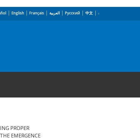
añol
English
Français
العربية
Русский
中文
RING PROPER
O THE EMERGENCE