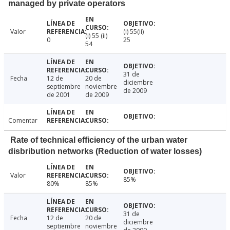
managed by private operators
Valor
(i) 55(ii)
(i) 55 (ii)
0
25
54
31 de
Fecha
12 de
20 de
diciembre
septiembre
noviembre
de 2009
de 2001
de 2009
Comentar
Rate of technical efficiency of the urban water
disbribution networks (Reduction of water losses)
Valor
85%
80%
85%
31 de
Fecha
12 de
20 de
diciembre
septiembre
noviembre