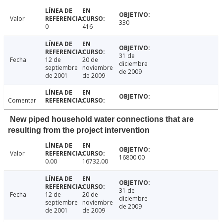
Valor
330
0
416
31 de
Fecha
12 de
20 de
diciembre
septiembre
noviembre
de 2009
de 2001
de 2009
Comentar
New piped household water connections that are
resulting from the project intervention
Valor
16800.00
0.00
16732.00
31 de
Fecha
12 de
20 de
diciembre
septiembre
noviembre
de 2009
de 2001
de 2009