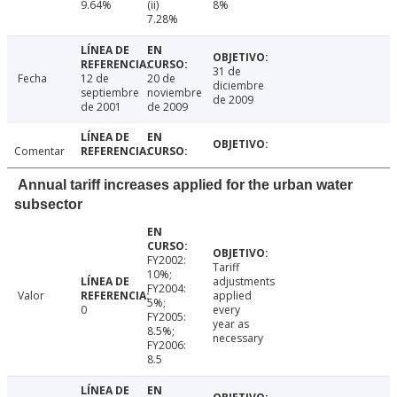
9.64%
(ii)
8%
7.28%
31 de
Fecha
12 de
20 de
diciembre
septiembre
noviembre
de 2009
de 2001
de 2009
Comentar
Annual tariff increases applied for the urban water
subsector
FY2002:
Tariff
10%;
adjustments
FY2004:
Valor
applied
5%;
0
every
FY2005:
year as
8.5%;
necessary
FY2006:
8.5