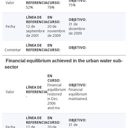
Valor
75%
52%
78%
31 de
Fecha
12 de
20 de
diciembre
septiembre
noviembre
de 2009
de 2001
de 2009
Comentar
Financial equilibrium achieved in the urban water sub-
sector
Financial
equilibrium
Financial
Valor
restored
equilibrium
-
in Dec.
maintained.
2006
and ma
31 de
Fecha
12 de
20 de