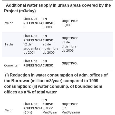
Additional water supply in urban areas covered by the
Project (m3/day)
Valor
50,000
0
50000
31 de
Fecha
12 de
20 de
diciembre
septiembre
noviembre
de 2009
de 2001
de 2009
Comentar
(i) Reduction in water consumption of adm. offices of
the Borrower (million m3/year) compared to 1999
consumption; (ii) water consump. of bounded adm
offices as a % of total water
(i) 0.291
(i) 1
Valor
(i) 0(ii)
Mm3/year
Mm3/year(ii)