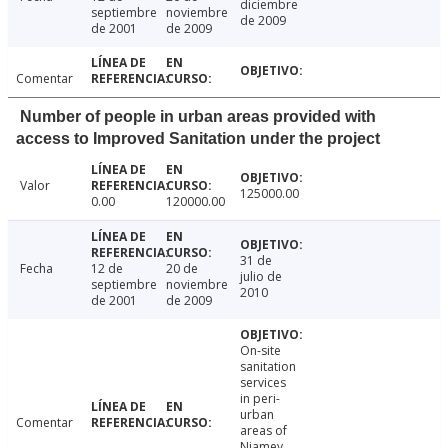
diciembre
septiembre
noviembre
de 2009
de 2001
de 2009
Comentar
Number of people in urban areas provided with
access to Improved Sanitation under the project
Valor
125000.00
0.00
120000.00
31 de
Fecha
12 de
20 de
julio de
septiembre
noviembre
2010
de 2001
de 2009
On-site
sanitation
services
in peri-
urban
Comentar
areas of
Niamey