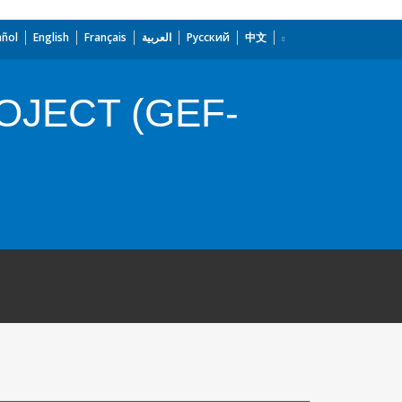
añol
English
Français
العربية
Русский
中文
OJECT (GEF-