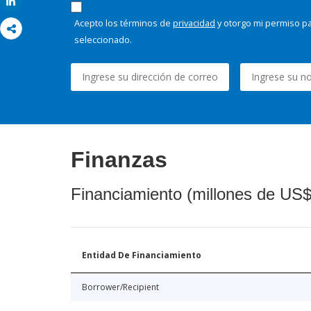
Share
Acepto los términos de
privacidad
y otorgo mi permiso pa
seleccionado.
Finanzas
Financiamiento (millones de US$
Entidad De Financiamiento
Borrower/Recipient