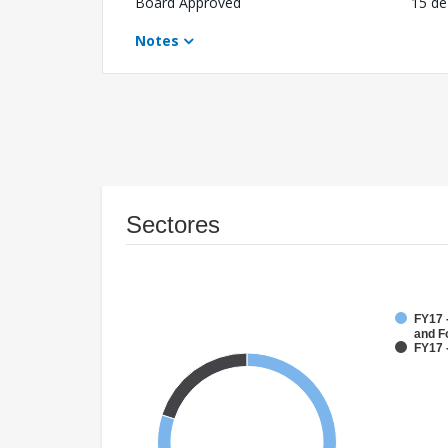
Board Approved
15 de
Notes
Sectores
FY17 -
and F
FY17 