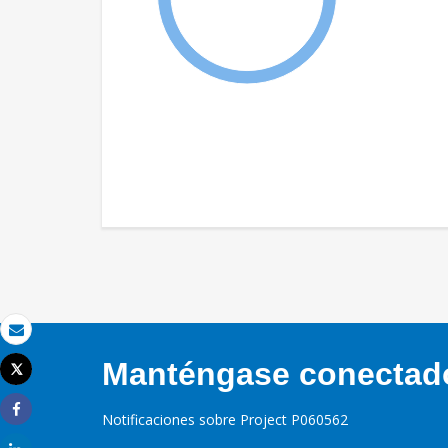
Correo electrónico
Manténgase conectado,
Tweet
Imprimir
Notificaciones sobre Project P060562
Share