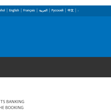
añol
English
Français
العربية
Русский
中文
ITS BANKING
THE BOOKING