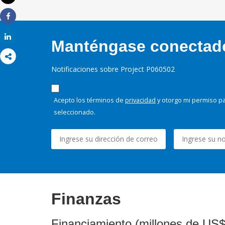
Imprimir
Share
Share
Manténgase conectado,
Notificaciones sobre Project P060502
Acepto los términos de
privacidad
y otorgo mi permiso pa
seleccionado.
Finanzas
Financiamiento (millones de US$