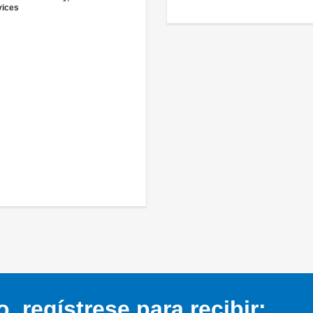
vices
 regístrese para recibir: