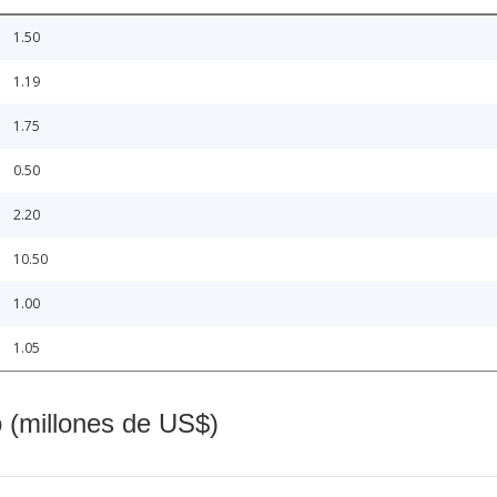
1.50
1.19
1.75
0.50
2.20
10.50
1.00
1.05
o (millones de US$)