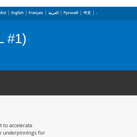
añol
English
Français
العربية
Русский
中文
L #1)
 to accelerate
he underpinnings for