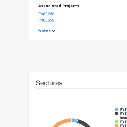
Associated Projects
P088268
P060658
Notes
Sectores
FY1
FY17
Inst
FY17
FY17