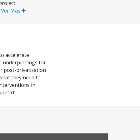
project
.
Ver Más
to accelerate
he underpinnings for
r post-privatization
 what they need to
interventions in
upport.