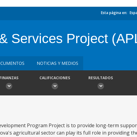
Esta página en:
Esp
& Services Project (AP
CUMENTOS
NOTICIAS Y MEDIOS
FINANZAS
CALIFICACIONES
RESULTADOS
Development Program Project is to provide long-term support
a's agricultural sector can play its full role in providing t