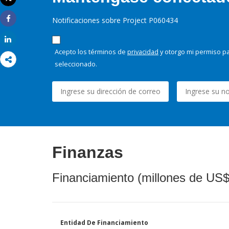
Imprimir
Notificaciones sobre Project P060434
Share
Share
Acepto los términos de
privacidad
y otorgo mi permiso pa
seleccionado.
Finanzas
Financiamiento (millones de US$
Entidad De Financiamiento