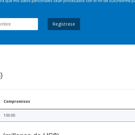
ra que mis datos personales sean procesados con el fin de suscribirme p
Regístrese
)
Compromisos
100.00