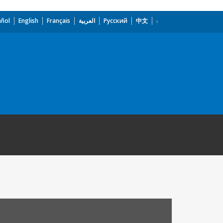
añol
English
Français
العربية
Русский
中文