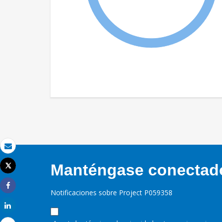
Correo electrónico
Manténgase conectado,
Tweet
Imprimir
Notificaciones sobre Project P059358
Share
Share