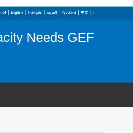
añol
English
Français
العربية
Русский
中文
pacity Needs GEF