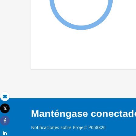
Correo electrónico
Tweet
Manténgase conectado,
Imprimir
Share
Notificaciones sobre Project P058820
Share