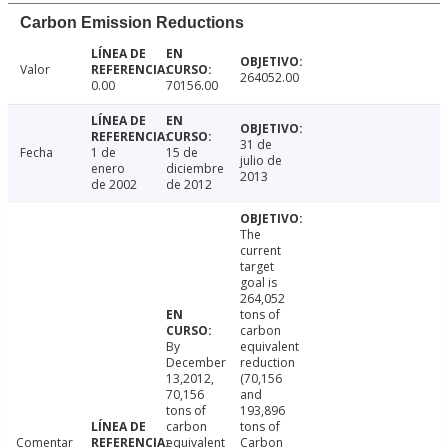
Carbon Emission Reductions
Valor
264052.00
0.00
70156.00
31 de
Fecha
1 de
15 de
julio de
enero
diciembre
2013
de 2002
de 2012
The
current
target
goal is
264,052
tons of
carbon
By
equivalent
December
reduction
13,2012,
(70,156
70,156
and
tons of
193,896
carbon
tons of
Comentar
equivalent
Carbon