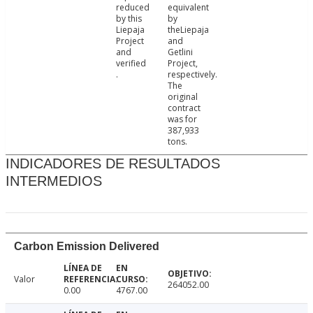
reduced
equivalent
by this
by
Liepaja
theLiepaja
Project
and
and
Getlini
verified
Project,
.
respectively.
The
original
contract
was for
387,933
tons.
INDICADORES DE RESULTADOS
INTERMEDIOS
Carbon Emission Delivered
Valor
264052.00
0.00
4767.00