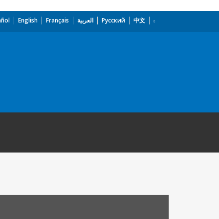
añol
English
Français
العربية
Русский
中文