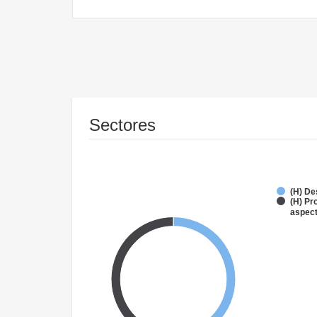
Sectores
(H) De
(H) Pr
aspec