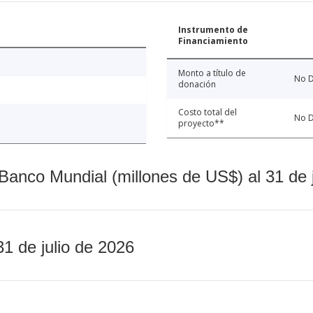
Instrumento de
Financiamiento
Monto a título de
No D
donación
Costo total del
No D
proyecto**
Banco Mundial (millones de US$) al 31 de 
31 de julio de 2026