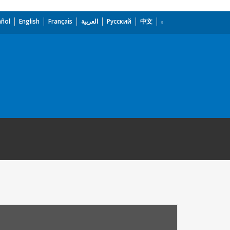
añol
English
Français
العربية
Русский
中文