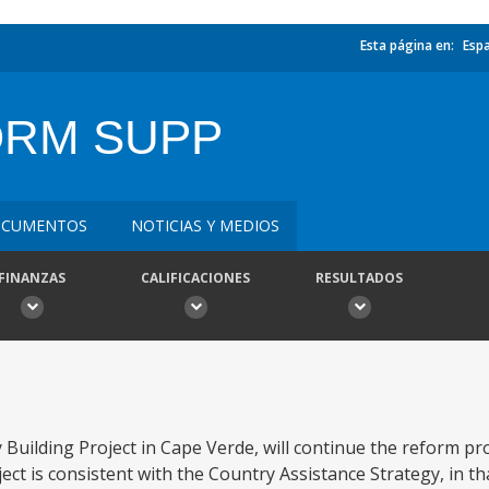
Esta página en:
Esp
ORM SUPP
CUMENTOS
NOTICIAS Y MEDIOS
FINANZAS
CALIFICACIONES
RESULTADOS
Building Project in Cape Verde, will continue the reform pr
t is consistent with the Country Assistance Strategy, in that 