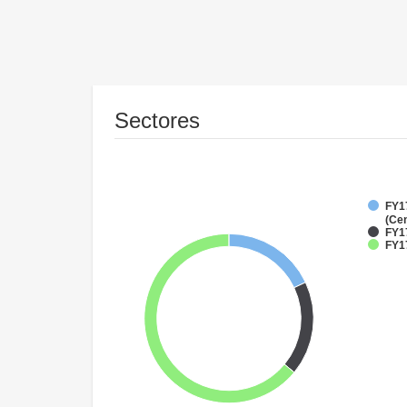
Sectores
FY1
(Cen
FY17
FY1