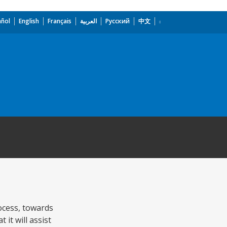
añol
English
Français
العربية
Русский
中文
ocess, towards
it will assist