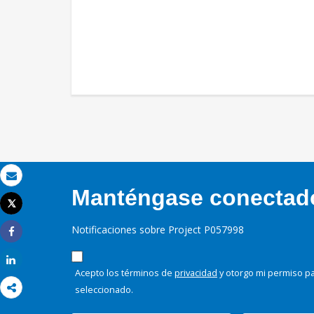
Correo electrónico
Manténgase conectado,
Tweet
Imprimir
Notificaciones sobre Project P057998
Share
Share
Acepto los términos de
privacidad
y otorgo mi permiso pa
seleccionado.