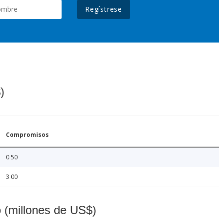
Regístrese
)
Compromisos
0.50
3.00
o (millones de US$)