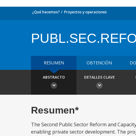
¿Qué hacemos?
Proyectos y operaciones
PUBL.SEC.REF
RESUMEN
OBTENCIÓN
DO
ABSTRACTO
DETALLES CLAVE
Resumen*
The Second Public Sector Reform and Capacity 
enabling private sector development. The projec