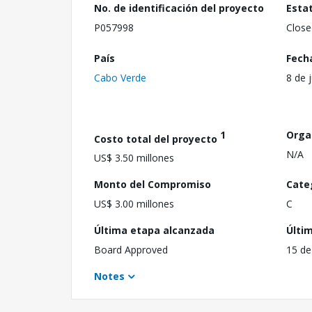
No. de identificación del proyecto
Esta
P057998
Close
País
Fech
Cabo Verde
8 de 
1
Orga
Costo total del proyecto
N/A
US$ 3.50 millones
Monto del Compromiso
Cate
US$ 3.00 millones
C
Última etapa alcanzada
Últi
Board Approved
15 de
Notes