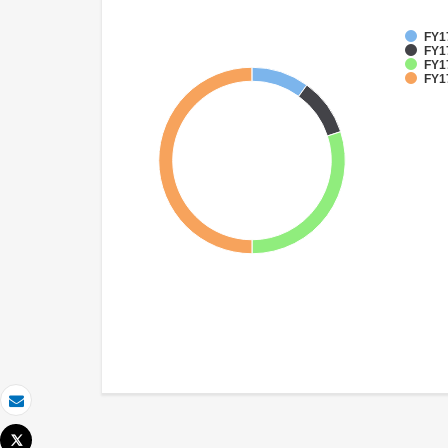
FY17
FY17
FY1
FY1
Correo electrónico
Tweet