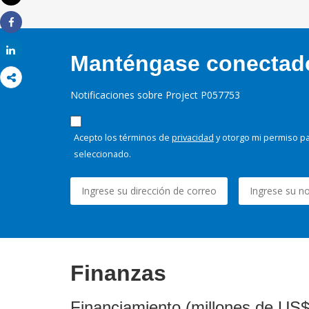
Imprimir
Share
Share
Manténgase conectado,
Notificaciones sobre Project P057753
Acepto los términos de
privacidad
y otorgo mi permiso pa
seleccionado.
Finanzas
Financiamiento (millones de US$