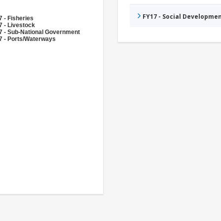
FY17 - Social Developme
 - Fisheries
 - Livestock
7 - Sub-National Government
7 - Ports/Waterways