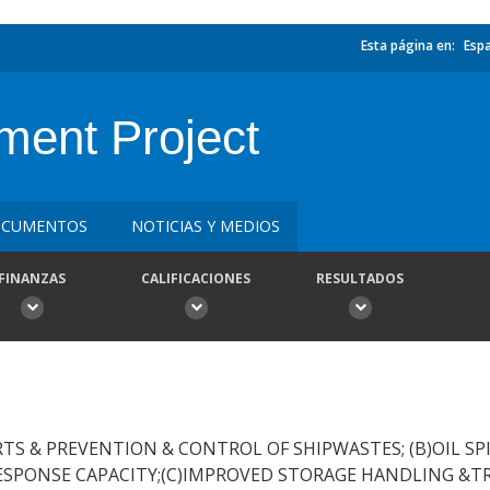
Esta página en:
Esp
ent Project
CUMENTOS
NOTICIAS Y MEDIOS
FINANZAS
CALIFICACIONES
RESULTADOS
S & PREVENTION & CONTROL OF SHIPWASTES; (B)OIL S
SPONSE CAPACITY;(C)IMPROVED STORAGE HANDLING &T