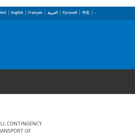
añol
English
Français
العربية
Русский
中文
PILL CONTINGENCY
RANSPORT OF