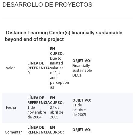
DESARROLLO DE PROYECTOS
Distance Learning Center(s) financially sustainable
beyond end of the project
Due to
inflated
Financially
Valor
salaries
sustainable
0
of PIU
DLCs
and
perception
as
31 de
Fecha
1 de
27 de
octubre
noviembre
abril de
de 2005
de 2004
2005
Comentar