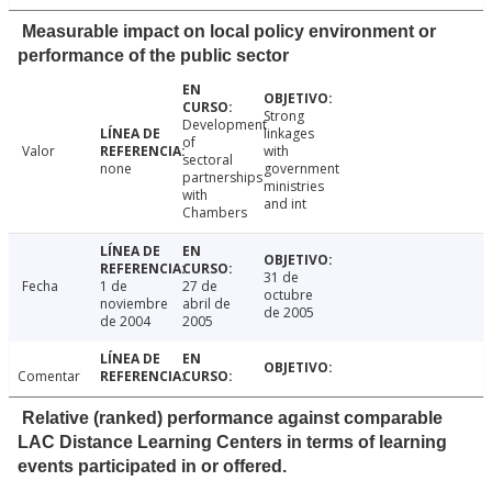
Measurable impact on local policy environment or
performance of the public sector
Strong
Development
linkages
of
Valor
with
sectoral
none
government
partnerships
ministries
with
and int
Chambers
31 de
Fecha
1 de
27 de
octubre
noviembre
abril de
de 2005
de 2004
2005
Comentar
Relative (ranked) performance against comparable
LAC Distance Learning Centers in terms of learning
events participated in or offered.