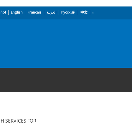
añol
English
Français
العربية
Русский
中文
H SERVICES FOR