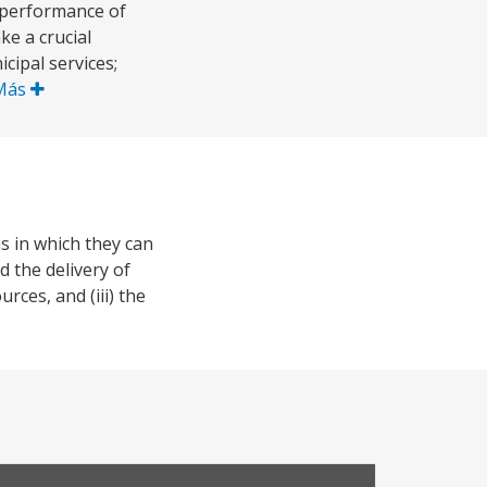
e performance of
ke a crucial
cipal services;
Más
as in which they can
d the delivery of
rces, and (iii) the