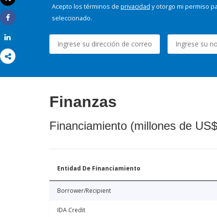
Imprimir
Acepto los términos de
privacidad
y otorgo mi permiso pa
seleccionado.
Share
Share
Finanzas
Financiamiento (millones de US$
Entidad De Financiamiento
Borrower/Recipient
IDA Credit