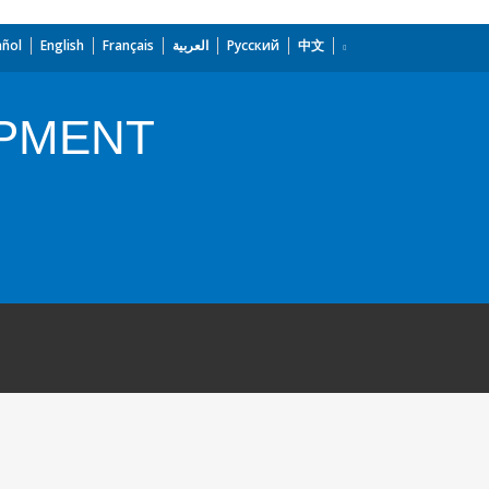
añol
English
Français
العربية
Русский
中文
OPMENT