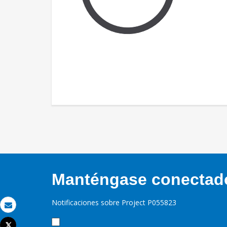
Manténgase conectado,
Notificaciones sobre Project P055823
Correo electrónico
Tweet