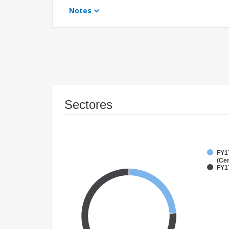
Notes
Sectores
FY1
(Cen
FY1