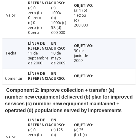
(a) 0 -
(a)
(a) 1 (b)
zero (b)
100%
Valor
1 (c) 53
0 - zero
(b)
(d)
(c) 0 -
100% (c)
200,000
zero (d)
58 (d)
0 zero
600,000
30 de
Fecha
11 de
10 de
junio de
septiembre
mayo
2009
de 2000
de 2009
Comentar
Component 2: Improve collection + transfer (a)
number new equipment delivered (b) plan for improved
services (c) number new equipment maintained +
operated (d) populations served by improvements
(a) 0 -
(a) 125
(a) 25
zero (b)
(b)
(b) 1 (c)
Valor