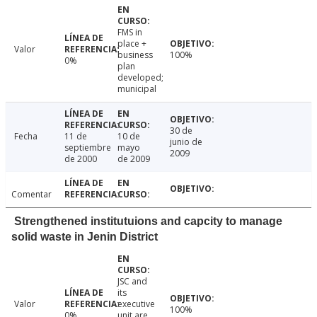
FMS in
place +
Valor
business
100%
0%
plan
developed;
municipal
30 de
Fecha
11 de
10 de
junio de
septiembre
mayo
2009
de 2000
de 2009
Comentar
Strengthened institutuions and capcity to manage
solid waste in Jenin District
JSC and
its
Valor
executive
100%
0%
unit are