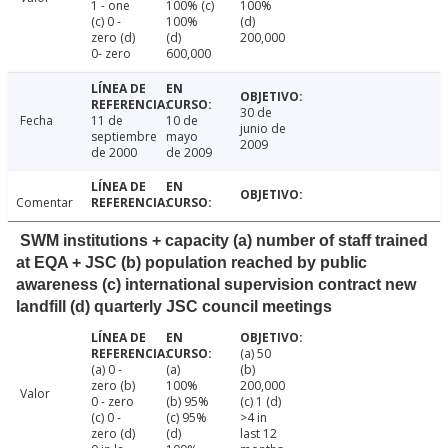
1 - one
100% (c)
100%
(c) 0 -
100%
(d)
zero (d)
(d)
200,000
0- zero
600,000
30 de
Fecha
11 de
10 de
junio de
septiembre
mayo
2009
de 2000
de 2009
Comentar
SWM institutions + capacity (a) number of staff trained
at EQA + JSC (b) population reached by public
awareness (c) international supervision contract new
landfill (d) quarterly JSC council meetings
(a) 50
(a) 0 -
(a)
(b)
zero (b)
100%
200,000
Valor
0 - zero
(b) 95%
(c) 1 (d)
(c) 0 -
(c) 95%
>4 in
zero (d)
(d)
last 12