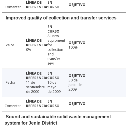
Comentar
Improved quality of collection and transfer services
All new
equipment
Valor
for
100%
0%
collection
and
transfer
sevi
30 de
Fecha
11 de
10 de
junio de
septiembre
mayo
2009
de 2000
de 2009
Comentar
Sound and sustainable solid waste management
system for Jenin District