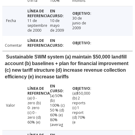
0 in la
100%
months
30 de
Fecha
11 de
10 de
junio de
septiembre
mayo
2009
de 2000
de 2009
Comentar
Sustainable SWM system (a) maintain $50,000 landfill
account (b) baselines + plan for financial improvement
(c) new tariff structure (d) increase revenue collection
efficiency (e) increase tariffs
(a)$50,000
(a) 50%
(a) 0 -
(b) 2
(b)
zero (b)
reports
Valor
100% (c)
0- zero
(c) 1
50 % (d)
(c) 0 -
report
60% (e)
zero (d)
(d) 70%
80%
60% (e)
(e
(averag