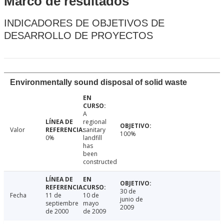
Marco de resultados
INDICADORES DE OBJETIVOS DE
DESARROLLO DE PROYECTOS
Environmentally sound disposal of solid waste
A
regional
Valor
sanitary
100%
0%
landfill
has
been
constructed
30 de
Fecha
11 de
10 de
junio de
septiembre
mayo
2009
de 2000
de 2009