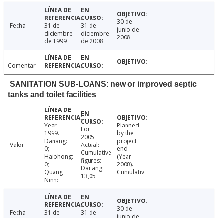
30 de
Fecha
31 de
31 de
junio de
diciembre
diciembre
2008
de 1999
de 2008
Comentar
SANITATION SUB-LOANS: new or improved septic
tanks and toilet facilities
Year
Planned
For
1999.
by the
2005
Danang:
project
Valor
Actual:
0;
end
Cumulative
Haiphong:
(Year
figures:
0;
2008).
Danang:
Quang
Cumulativ
13,05
Ninh:
30 de
Fecha
31 de
31 de
junio de