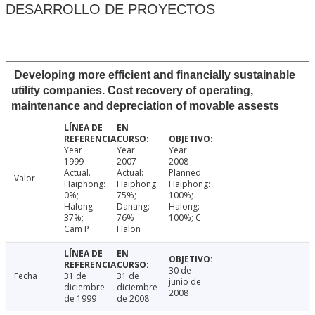
DESARROLLO DE PROYECTOS
Developing more efficient and financially sustainable
utility companies. Cost recovery of operating,
maintenance and depreciation of movable assests
Year
Year
Year
1999
2007
2008
Actual.
Actual:
Planned
Valor
Haiphong:
Haiphong:
Haiphong:
0%;
75%;
100%;
Halong:
Danang:
Halong:
37%;
76%
100%; C
Cam P
Halon
30 de
Fecha
31 de
31 de
junio de
diciembre
diciembre
2008
de 1999
de 2008