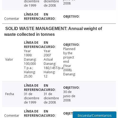
diciembre
diciembre
2008
de 1999
de 2008
Comentar
SOLID WASTE MANAGEMENT: Annual weight of
waste collected in tonnes
Planned
Year
Year
by the
1999:
2007
project
Valor
Danang:
Actual
end
100,000
Danang:
(Year
T p.a.;
180,145T/p.a;
2008).
Halong:
Halong:
Danang:
25,00
12
30 de
Fecha
31 de
31 de
junio de
diciembre
diciembre
2008
de 1999
de 2008
Encuesta/Comentarios
Comentar