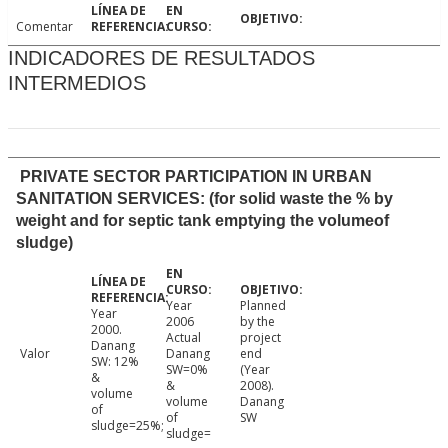
Comentar
INDICADORES DE RESULTADOS
INTERMEDIOS
PRIVATE SECTOR PARTICIPATION IN URBAN
SANITATION SERVICES: (for solid waste the % by
weight and for septic tank emptying the volumeof
sludge)
Year
Planned
Year
2006
by the
2000.
Actual
project
Danang
Valor
Danang
end
SW: 12%
SW=0%
(Year
&
&
2008).
volume
volume
Danang
of
of
SW
sludge=25%;
sludge=