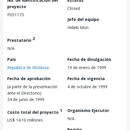
No. de identificación del
Estatus
proyecto
Closed
P051173
Jefe del equipo
Hideki Mori
2
Prestatario
N/A
País
Fecha de divulgación
República de Moldova
19 de enero de 1999
Fecha de aprobación
Fecha de vigencia
(a partir de la presentación
4 de octubre de 1999
ante el Directorio)
24 de junio de 1999
1
Organismo Ejecutor
Costo total del proyecto
N/A
US$ 14.10 millones
Región