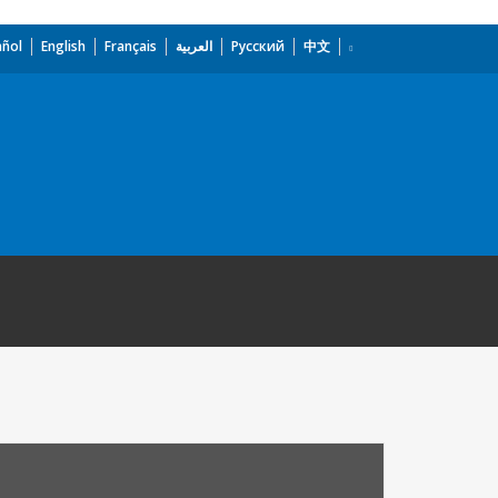
añol
English
Français
العربية
Русский
中文