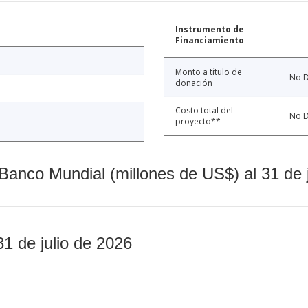
Instrumento de
Financiamiento
Monto a título de
No D
donación
Costo total del
No D
proyecto**
Banco Mundial (millones de US$) al 31 de 
31 de julio de 2026