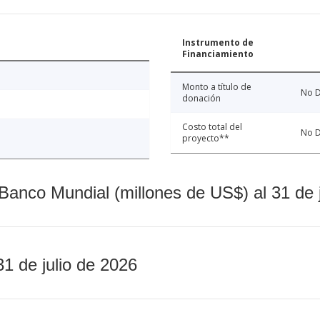
Instrumento de
Financiamiento
Monto a título de
No D
donación
Costo total del
No D
proyecto**
Banco Mundial (millones de US$) al 31 de 
31 de julio de 2026