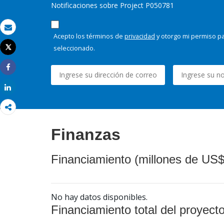
Notificaciones sobre Project P050781
Correo electrónico
Acepto los términos de
privacidad
y otorgo mi permiso pa
seleccionado.
Tweet
Imprimir
Share
Share
Finanzas
Financiamiento (millones de US$
No hay datos disponibles.
Financiamiento total del proyect