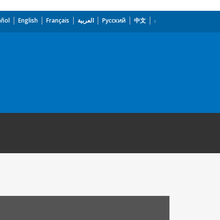
añol
English
Français
العربية
Русский
中文