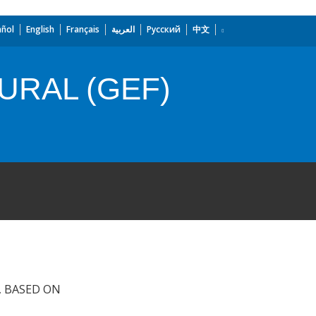
añol
English
Français
العربية
Русский
中文
URAL (GEF)
, BASED ON