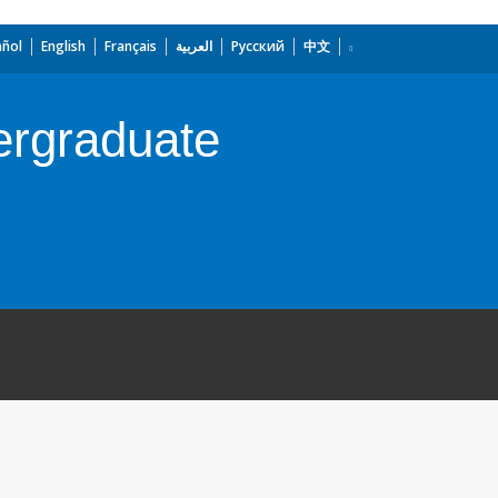
añol
English
Français
العربية
Русский
中文
ergraduate