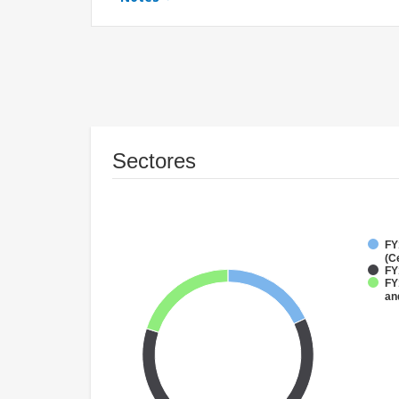
Sectores
FY
(C
FY
FY
an