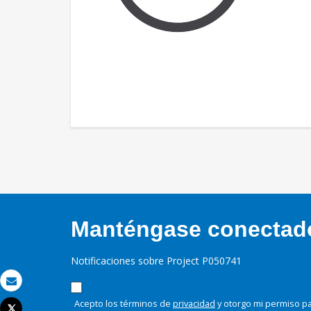
Manténgase conectado,
Notificaciones sobre Project P050741
Correo electrónico
Acepto los términos de
privacidad
y otorgo mi permiso pa
Tweet