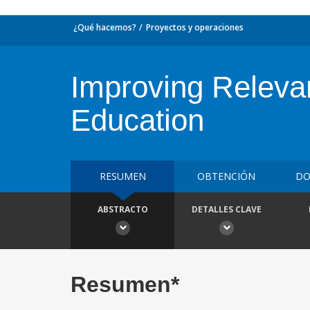
¿Qué hacemos?
Proyectos y operaciones
Improving Releva
Education
RESUMEN
OBTENCIÓN
DO
ABSTRACTO
DETALLES CLAVE
Resumen*