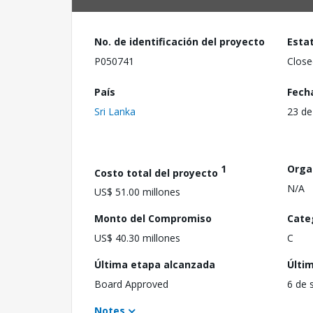
No. de identificación del proyecto
Esta
P050741
Close
País
Fech
Sri Lanka
23 de
1
Orga
Costo total del proyecto
N/A
US$ 51.00 millones
Monto del Compromiso
Cate
US$ 40.30 millones
C
Última etapa alcanzada
Últi
Board Approved
6 de 
Notes