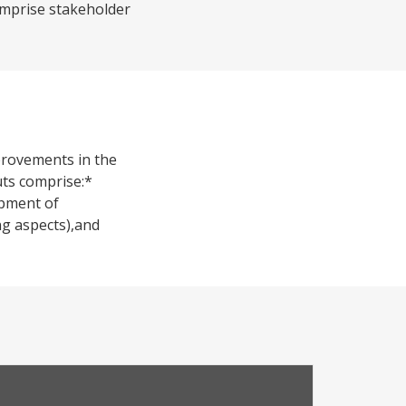
comprise stakeholder
provements in the
puts comprise:*
opment of
ng aspects),and