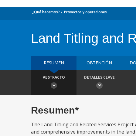
¿Qué hacemos?
Proyectos y operaciones
Land Titling and 
RESUMEN
OBTENCIÓN
DO
ABSTRACTO
DETALLES CLAVE
Resumen*
The Land Titling and Related Services Project w
and comprehensive improvements in the land a