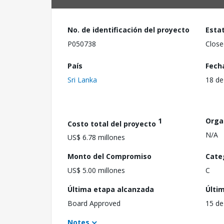
No. de identificación del proyecto
Esta
P050738
Close
País
Fech
Sri Lanka
18 de
1
Orga
Costo total del proyecto
N/A
US$ 6.78 millones
Monto del Compromiso
Cate
US$ 5.00 millones
C
Última etapa alcanzada
Últi
Board Approved
15 de
Notes