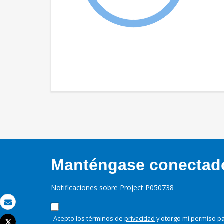
Manténgase conectado,
Notificaciones sobre Project P050738
Correo electrónico
Acepto los términos de
privacidad
y otorgo mi permiso pa
Tweet