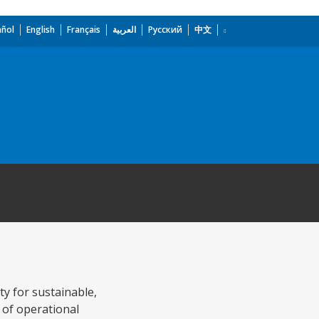
añol
English
Français
العربية
Русский
中文
ty for sustainable,
 of operational