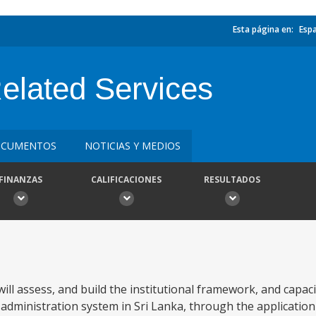
Esta página en:
Esp
Related Services
CUMENTOS
NOTICIAS Y MEDIOS
FINANZAS
CALIFICACIONES
RESULTADOS
ill assess, and build the institutional framework, and capaci
dministration system in Sri Lanka, through the application