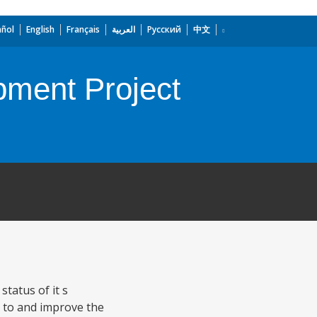
añol
English
Français
العربية
Русский
中文
pment Project
tatus of it s
s to and improve the