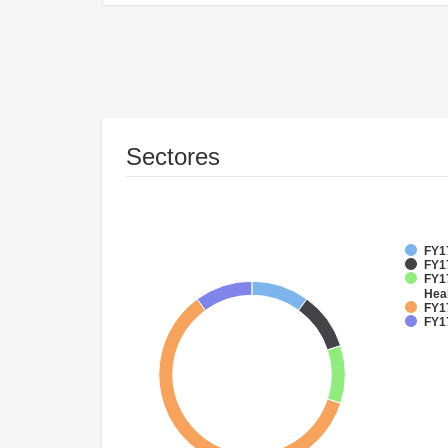
Sectores
FY1
FY1
FY17
Hea
FY17
FY17