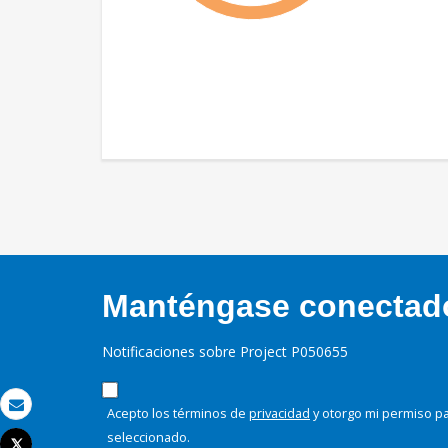
Manténgase conectado,
Notificaciones sobre Project P050655
Acepto los términos de
privacidad
y otorgo mi permiso pa
Correo electrónico
seleccionado.
Tweet