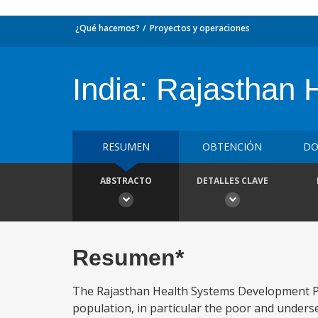
¿Qué hacemos?
Proyectos y operaciones
India: Rajasthan
RESUMEN
OBTENCIÓN
DO
ABSTRACTO
DETALLES CLAVE
Resumen*
The Rajasthan Health Systems Development Proje
population, in particular the poor and underser