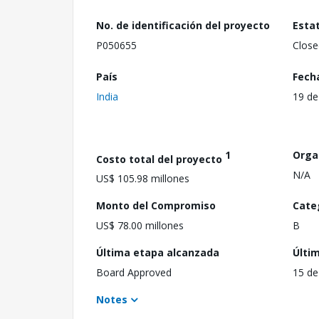
No. de identificación del proyecto
Esta
P050655
Close
País
Fech
India
19 de
1
Orga
Costo total del proyecto
N/A
US$ 105.98 millones
Monto del Compromiso
Cate
US$ 78.00 millones
B
Última etapa alcanzada
Últi
Board Approved
15 de
Notes