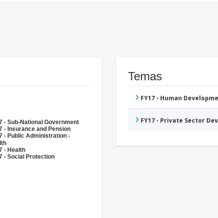
Temas
FY17 - Human Developme
FY17 - Private Sector D
7 - Sub-National Government
7 - Insurance and Pension
 - Public Administration -
lth
 - Health
 - Social Protection