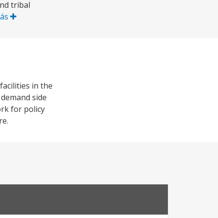
nd tribal
Más
cilities in the
h demand side
rk for policy
re.