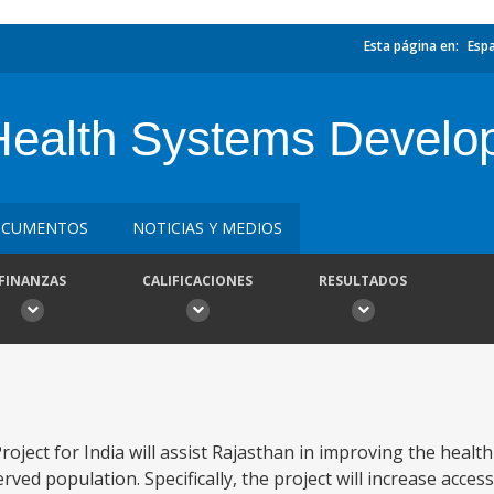
Esta página en:
Esp
 Health Systems Develo
CUMENTOS
NOTICIAS Y MEDIOS
FINANZAS
CALIFICACIONES
RESULTADOS
ct for India will assist Rajasthan in improving the health s
ved population. Specifically, the project will increase acces