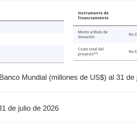
Instrumento de
Financiamiento
Monto a título de
No D
donación
Costo total del
No D
proyecto**
Banco Mundial (millones de US$) al 31 de 
31 de julio de 2026