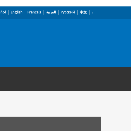
añol
English
Français
العربية
Русский
中文