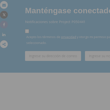
Manténgase conectado,
Correo electrónico
Tweet
Imprimir
Notificaciones sobre Project P050441
Share
Share
Acepto los términos de
privacidad
y otorgo mi permiso pa
seleccionado.