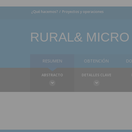
¿Qué hacemos?
Proyectos y operaciones
RURAL& MICRO 
RESUMEN
OBTENCIÓN
DO
ABSTRACTO
DETALLES CLAVE