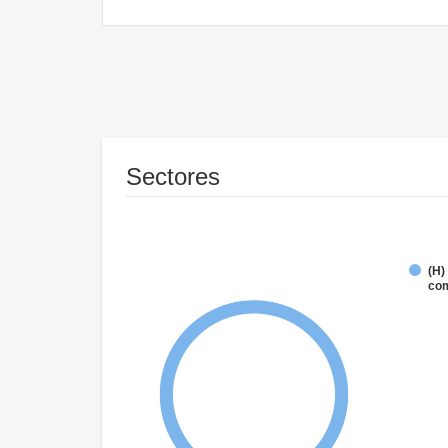
Sectores
(H)
com