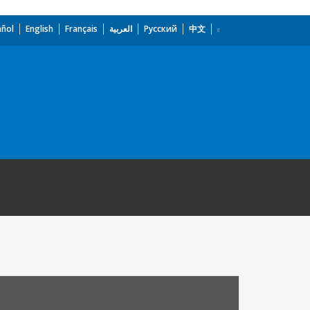
añol
English
Français
العربية
Русский
中文