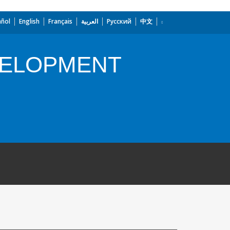
añol
English
Français
العربية
Русский
中文
VELOPMENT