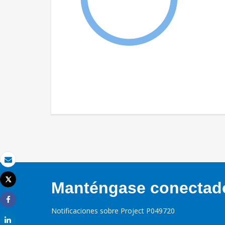
Correo electrónico
Tweet
Manténgase conectado,
Imprimir
Share
Notificaciones sobre Project P049720
Share