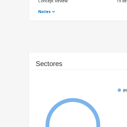
Concept Review
19 de
Notes
Sectores
(H