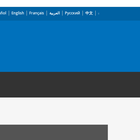
añol
English
Français
العربية
Русский
中文