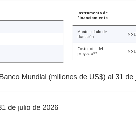
Instrumento de
Financiamiento
Monto a título de
No D
donación
Costo total del
No D
proyecto**
Banco Mundial (millones de US$) al 31 de 
31 de julio de 2026