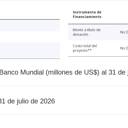
Instrumento de
Financiamiento
Monto a título de
No D
donación
Costo total del
No D
proyecto**
Banco Mundial (millones de US$) al 31 de 
31 de julio de 2026