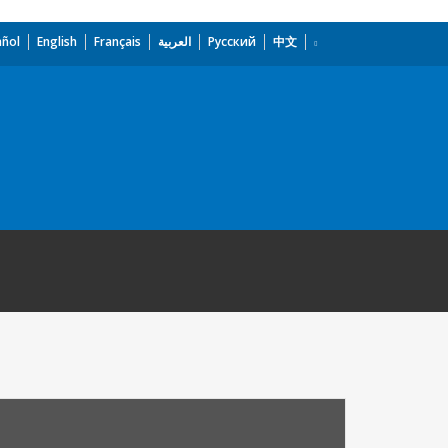
añol
English
Français
العربية
Русский
中文