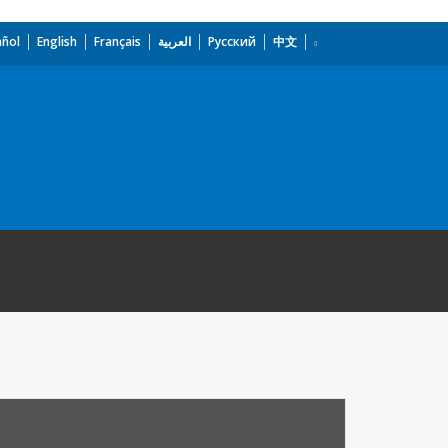
añol
English
Français
العربية
Русский
中文