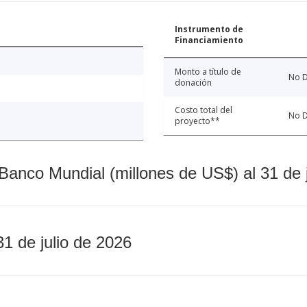
Instrumento de
Financiamiento
Monto a título de
No D
donación
Costo total del
No D
proyecto**
Banco Mundial (millones de US$) al 31 de 
31 de julio de 2026