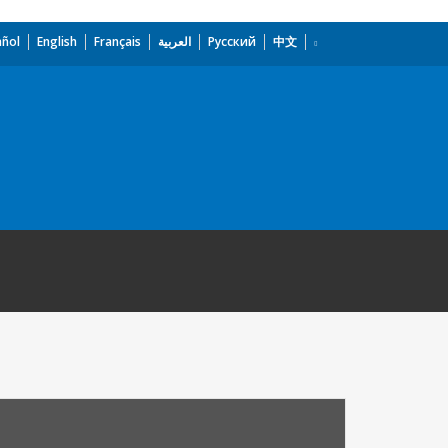
añol
English
Français
العربية
Русский
中文