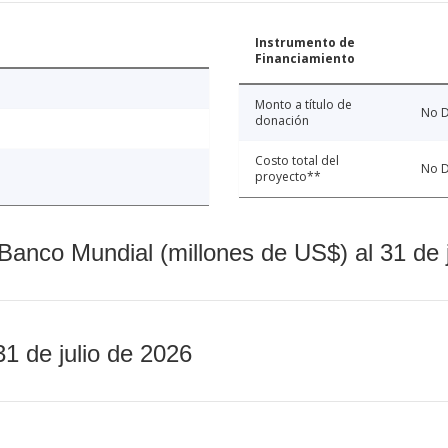
Instrumento de
Financiamiento
Monto a título de
No D
donación
Costo total del
No D
proyecto**
Banco Mundial (millones de US$) al 31 de 
31 de julio de 2026