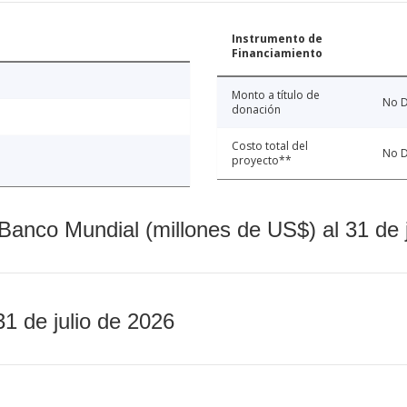
Instrumento de
Financiamiento
Monto a título de
No D
donación
Costo total del
No D
proyecto**
Banco Mundial (millones de US$) al 31 de 
31 de julio de 2026