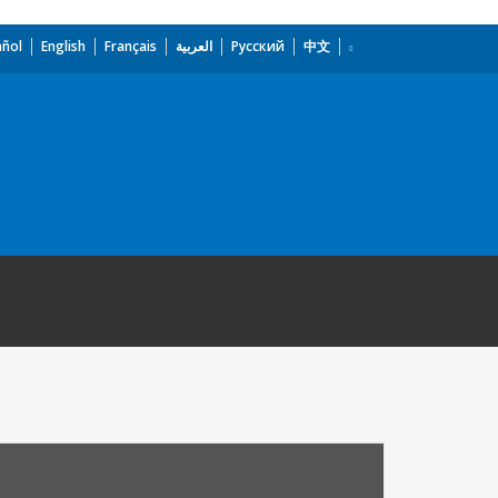
añol
English
Français
العربية
Русский
中文