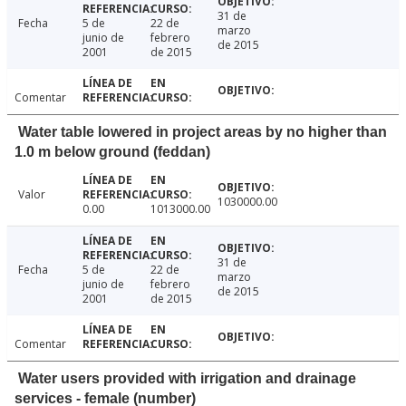
31 de
Fecha
5 de
22 de
marzo
junio de
febrero
de 2015
2001
de 2015
Comentar
Water table lowered in project areas by no higher than
1.0 m below ground (feddan)
Valor
1030000.00
0.00
1013000.00
31 de
Fecha
5 de
22 de
marzo
junio de
febrero
de 2015
2001
de 2015
Comentar
Water users provided with irrigation and drainage
services - female (number)