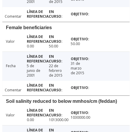
2001
de 2015
Comentar
Female beneficiaries
Valor
50.00
0.00
50.00
31 de
Fecha
5 de
22 de
marzo
junio de
febrero
de 2015
2001
de 2015
Comentar
Soil salinity reduced to below mmhos/cm (feddan)
Valor
1030000.00
0.00
1013000.00