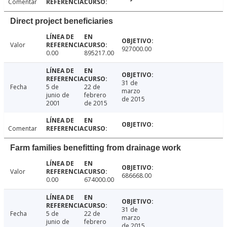
Comentar
Direct project beneficiaries
Valor
927000.00
0.00
895217.00
31 de
Fecha
5 de
22 de
marzo
junio de
febrero
de 2015
2001
de 2015
Comentar
Farm families benefitting from drainage work
Valor
686668.00
0.00
674000.00
31 de
Fecha
5 de
22 de
marzo
junio de
febrero
de 2015