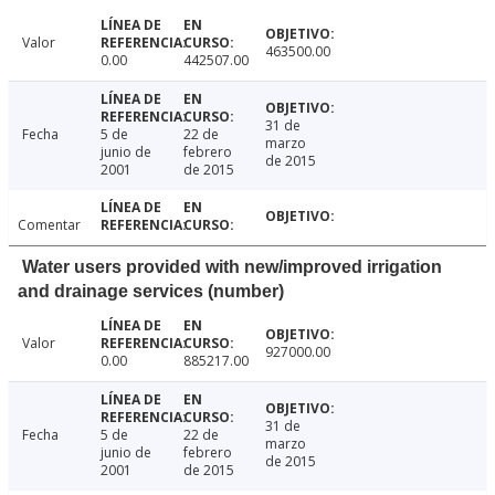
Valor
463500.00
0.00
442507.00
31 de
Fecha
5 de
22 de
marzo
junio de
febrero
de 2015
2001
de 2015
Comentar
Water users provided with new/improved irrigation
and drainage services (number)
Valor
927000.00
0.00
885217.00
31 de
Fecha
5 de
22 de
marzo
junio de
febrero
de 2015
2001
de 2015