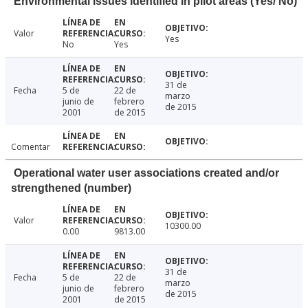
Environmental issues identified in pilot areas (Yes/ No)
Valor
Yes
No
Yes
31 de
Fecha
5 de
22 de
marzo
junio de
febrero
de 2015
2001
de 2015
Comentar
Operational water user associations created and/or
strengthened (number)
Valor
10300.00
0.00
9813.00
31 de
Fecha
5 de
22 de
marzo
junio de
febrero
de 2015
2001
de 2015