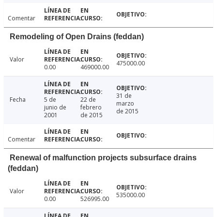
Comentar
Remodeling of Open Drains (feddan)
Valor
475000.00
0.00
469000.00
31 de
Fecha
5 de
22 de
marzo
junio de
febrero
de 2015
2001
de 2015
Comentar
Renewal of malfunction projects subsurface drains
(feddan)
Valor
535000.00
0.00
526995.00