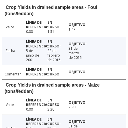
Crop Yields in drained sample areas - Foul
(tons/feddan)
Valor
1.47
0.00
1.51
31 de
Fecha
5 de
22 de
marzo
junio de
febrero
de 2015
2001
de 2015
Comentar
Crop Yields in drained sample areas - Maize
(tons/feddan)
Valor
2.90
0.00
3.30
31 de