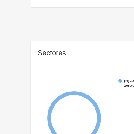
Sectores
(H) A
zonas