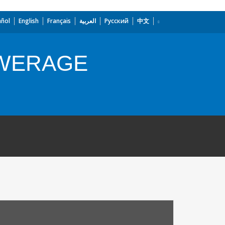
añol
English
Français
العربية
Русский
中文
EWERAGE