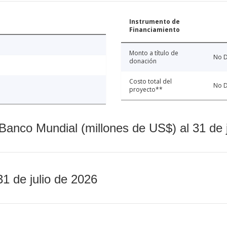
Instrumento de
Financiamiento
Monto a título de
No D
donación
Costo total del
No D
proyecto**
Banco Mundial (millones de US$) al 31 de 
31 de julio de 2026