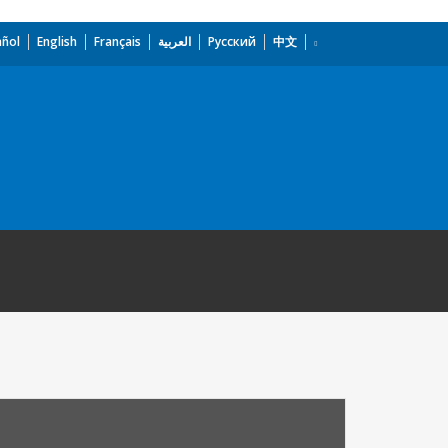
añol
English
Français
العربية
Русский
中文