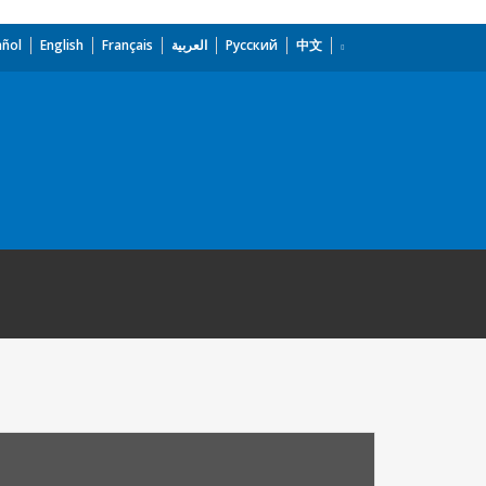
añol
English
Français
العربية
Русский
中文