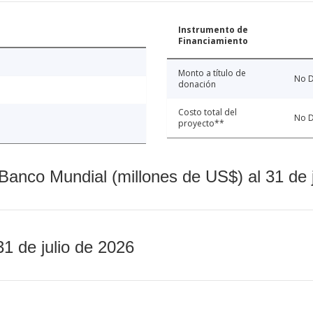
Instrumento de
Financiamiento
Monto a título de
No D
donación
Costo total del
No D
proyecto**
Banco Mundial (millones de US$) al 31 de 
31 de julio de 2026