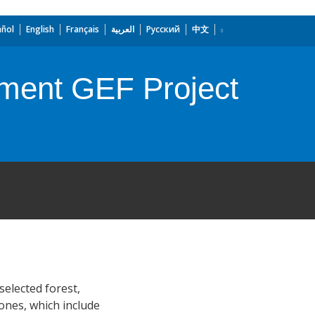
añol
English
Français
العربية
Русский
中文
ement GEF Project
selected forest,
ones, which include