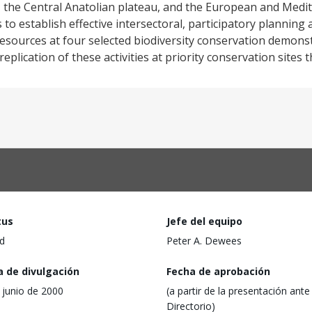
 the Central Anatolian plateau, and the European and Medi
 to establish effective intersectoral, participatory planning
sources at four selected biodiversity conservation demonst
te replication of these activities at priority conservation site
tus
Jefe del equipo
d
Peter A. Dewees
a de divulgación
Fecha de aprobación
 junio de 2000
(a partir de la presentación ante 
Directorio)