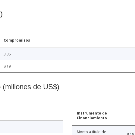
)
Compromisos
3.35
8.19
o (millones de US$)
Instrumento de
Financiamiento
Monto a título de
8.19