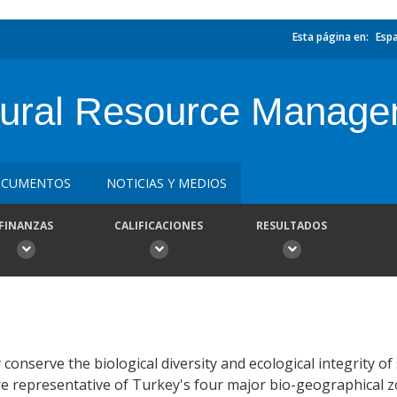
Esta página en:
Esp
atural Resource Manag
CUMENTOS
NOTICIAS Y MEDIOS
FINANZAS
CALIFICACIONES
RESULTADOS
 conserve the biological diversity and ecological integrity of 
e representative of Turkey's four major bio-geographical z