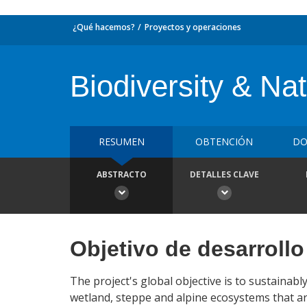
¿Qué hacemos?
Proyectos y operaciones
Biodiversity & N
RESUMEN
OBTENCIÓN
DO
ABSTRACTO
DETALLES CLAVE
Objetivo de desarrollo
The project's global objective is to sustainably
wetland, steppe and alpine ecosystems that ar