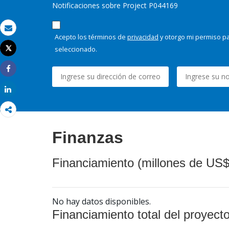
Notificaciones sobre Project P044169
Correo electrónico
Acepto los términos de
privacidad
y otorgo mi permiso pa
seleccionado.
Tweet
Imprimir
Share
Share
Finanzas
Financiamiento (millones de US$
No hay datos disponibles.
Financiamiento total del proyect