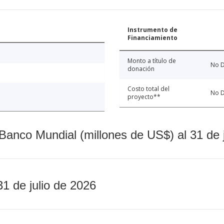
Instrumento de
Financiamiento
Monto a título de
No D
donación
Costo total del
No D
proyecto**
Banco Mundial (millones de US$) al 31 de 
31 de julio de 2026