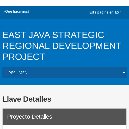
¿Qué hacemos?
Esta página en:
ES
dropdown
EAST JAVA STRATEGIC
REGIONAL DEVELOPMENT
PROJECT
Llave Detalles
Proyecto Detalles