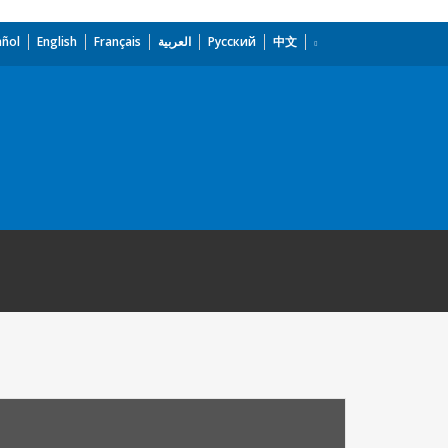
añol
English
Français
العربية
Русский
中文