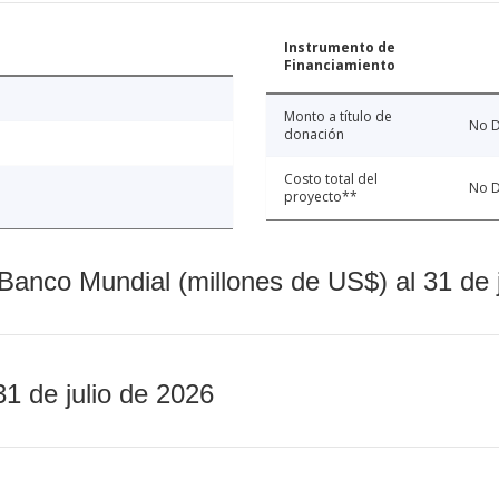
Instrumento de
Financiamiento
Monto a título de
No D
donación
Costo total del
No D
proyecto**
Banco Mundial (millones de US$) al 31 de 
31 de julio de 2026