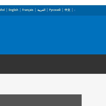
añol
English
Français
العربية
Русский
中文