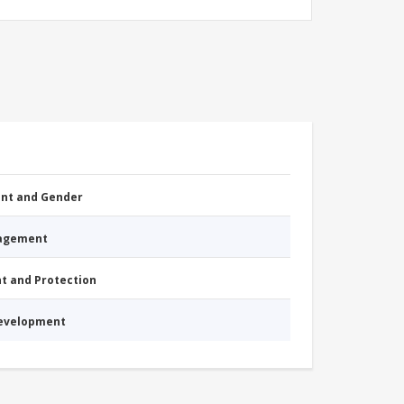
nt and Gender
nagement
nt and Protection
Development