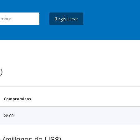
Regístrese
)
Compromisos
28.00
o (millones de US$)