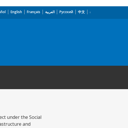
añol
English
Français
العربية
Русский
中文
ct under the Social
rastructure and