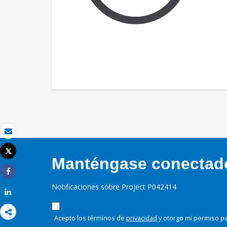
Correo electrónico
Tweet
Manténgase conectado,
Imprimir
Share
Notificaciones sobre Project P042414
Share
Acepto los términos de
privacidad
y otorgo mi permiso pa