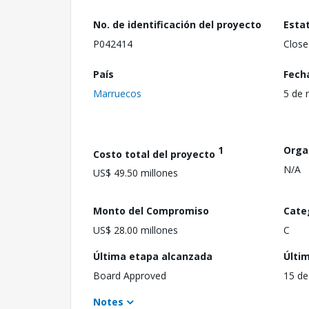
No. de identificación del proyecto
Esta
P042414
Close
País
Fech
Marruecos
5 de 
1
Orga
Costo total del proyecto
N/A
US$ 49.50 millones
Monto del Compromiso
Cate
US$ 28.00 millones
C
Última etapa alcanzada
Últi
Board Approved
15 de
Notes