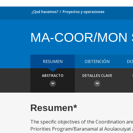
¿Qué hacemos?
Proyectos y operaciones
MA-COOR/MON 
RESUMEN
OBTENCIÓN
DO
ABSTRACTO
DETALLES CLAVE
Resumen*
The specific objectives of the Coordination a
Priorities Program/Baranamal al Aoulaouiyat al