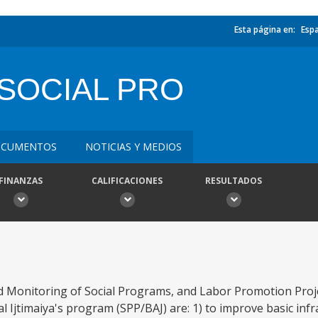
Esta página en:
Esp
SOCIAL PRO
CUMENTOS
NOTICIAS Y MEDIOS
FINANZAS
CALIFICACIONES
RESULTADOS
nd Monitoring of Social Programs, and Labor Promotion Proje
 Ijtimaiya's program (SPP/BAJ) are: 1) to improve basic inf