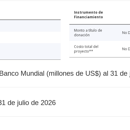
Instrumento de
Financiamiento
Monto a título de
No D
donación
Costo total del
No D
proyecto**
Banco Mundial (millones de US$) al 31 de 
31 de julio de 2026