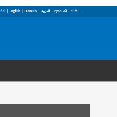
añol
English
Français
العربية
Русский
中文