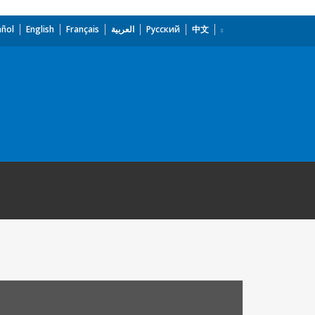
añol
English
Français
العربية
Русский
中文