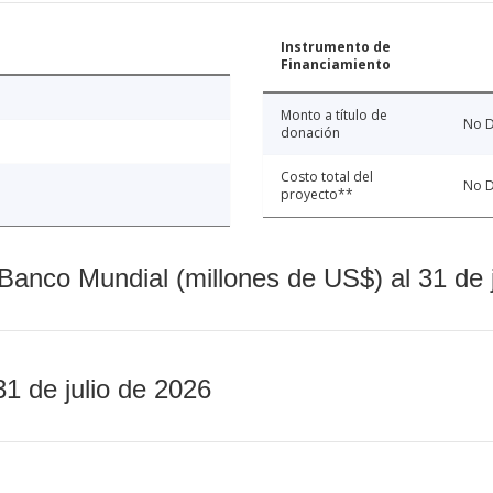
Instrumento de
Financiamiento
Monto a título de
No D
donación
Costo total del
No D
proyecto**
Banco Mundial (millones de US$) al 31 de 
31 de julio de 2026